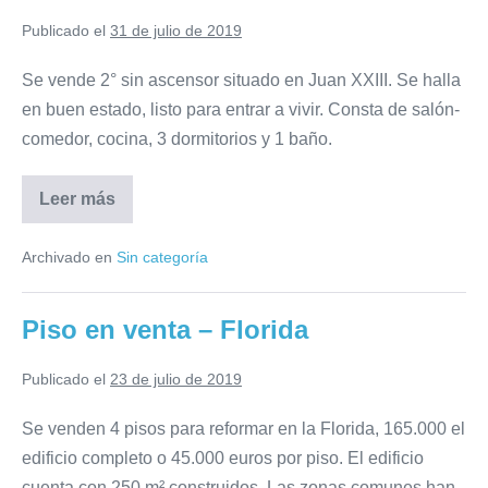
Publicado el
31 de julio de 2019
Se vende 2° sin ascensor situado en Juan XXIII. Se halla
en buen estado, listo para entrar a vivir. Consta de salón-
comedor, cocina, 3 dormitorios y 1 baño.
Leer más
658-
Juan
XXIII
Archivado en
Sin categoría
Piso en venta – Florida
Publicado el
23 de julio de 2019
Se venden 4 pisos para reformar en la Florida, 165.000 el
edificio completo o 45.000 euros por piso. El edificio
cuenta con 250 m² construidos. Las zonas comunes han