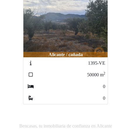
Alicante / cañada
1395-VE
2
50000
m
0
0
Bencasas, tu inmobiliaria de confianza en Alicante