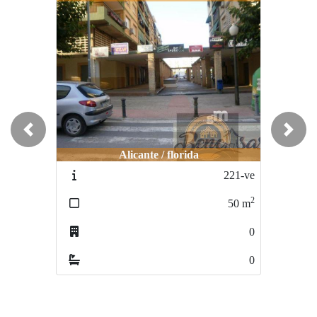
Previous
Next
Alicante / florida
Alicante / San blas
221-ve
1398-VE
2
2
50
m
80
m
0
3
0
0