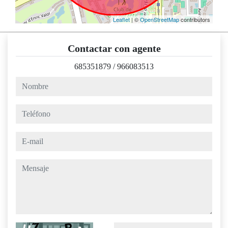
Leaflet
| ©
OpenStreetMap
contributors
Contactar con agente
685351879
/
966083513
nombre
teléfono
e-mail
mensaje
Captcha