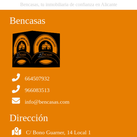
Bencasas, tu inmobiliaria de confianza en Alicante
Bencasas
664507932
966083513
info@bencasas.com
Dirección
C/ Bono Guarner, 14 Local 1