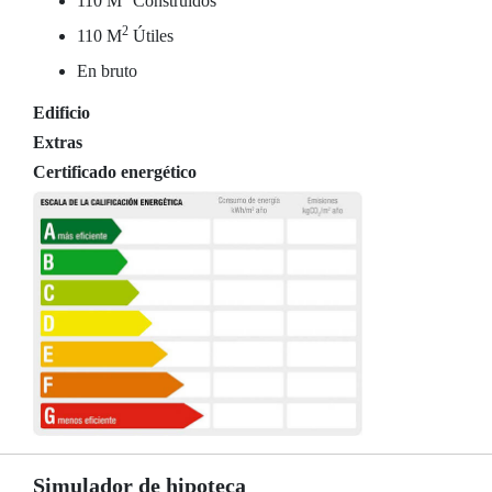
110 M
Construidos
2
110 M
Útiles
En bruto
Edificio
Extras
Certificado energético
Simulador de hipoteca