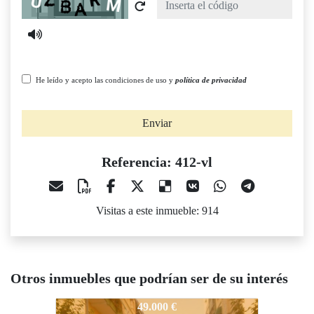
He leído y acepto las condiciones de uso y
política de privacidad
Enviar
Referencia: 412-vl
Visitas a este inmueble: 914
Otros inmuebles que podrían ser de su interés
412-vl
412-vl
4
49.000 €
95.000 €